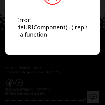
TypeError:
TypeError:
TypeError:
encodeURIComponent(...).replaceAll
encodeURIComponent(...).replaceAll
encodeURIComponent(...).replaceAll
is not a function
is not a function
is not a function
Copyrights © 2024 All Rights Reserved by 靈感文創股份有限公司
24776740.
台北市中正區博愛路53號3樓
services@match-planet.com
0965275292
靈感文創股份有限公司 | 24776740
隱私權政策
服務條款
防詐騙資訊