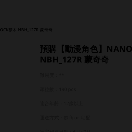
CK積木 NBH_127R 蒙奇奇
預購【動漫角色】NANO
NBH_127R 蒙奇奇
難易度：**

顆粒數：190 pcs

適合年齡：12歲以上

運送方式：超商 or 宅配

預定到貨日期：6月~7月