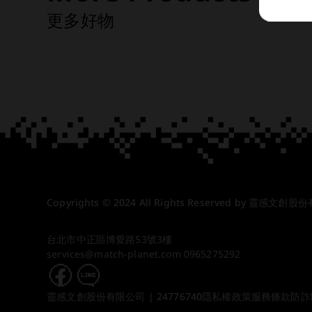
更多好物
Copyrights © 2024 All Rights Reserved by 靈感文創股
台北市中正區博愛路53號3樓
services@match-planet.com
0965275292
靈感文創股份有限公司 | 24776740
隱私權政策
服務條款
防詐