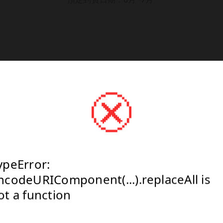
NT$0
(建議售價) NT$0
Select
ypeError:
ypeError:
ypeError:
ncodeURIComponent(...).replaceAll is
ncodeURIComponent(...).replaceAll is
ncodeURIComponent(...).replaceAll is
ot a function
ot a function
ot a function