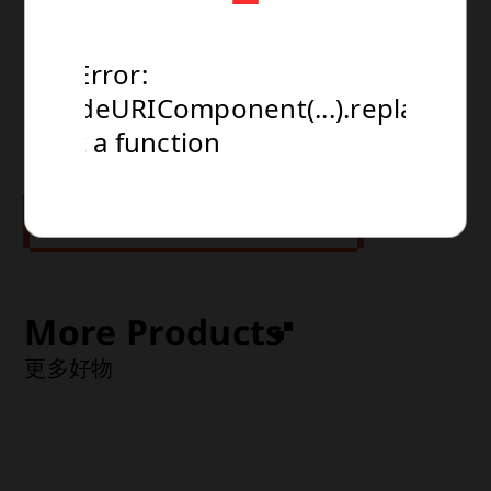
查看更多
規格：無比例・全高155 mm

TypeError:
TypeError:
TypeError:
NT$0
運送方式：超商 or 宅配

encodeURIComponent(...).replaceAll
encodeURIComponent(...).replaceAll
encodeURIComponent(...).replaceAll
(建議售價) NT$0
is not a function
is not a function
is not a function
預計到貨時間：2027年1月(1月~2月)
Select Product
More Products
更多好物