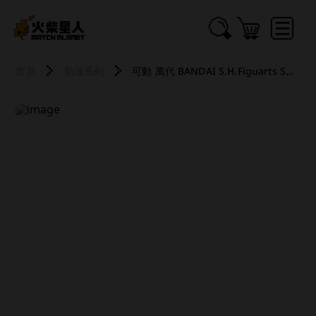
首頁
動漫系列
可動 萬代 BANDAI S.H.Figuarts SHF 海賊王 航海王 妮可・羅賓 -艾尼愛斯大廳- 2607 2608 2609 2610 2611