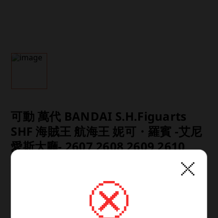
可動 萬代 BANDAI S.H.Figuarts
SHF 海賊王 航海王 妮可・羅賓 -艾尼
愛斯大廳- 2607 2608 2609 2610
2611
商品類型：已塗裝可動完成品

素材：ABS、PVC製
