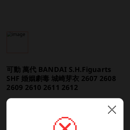
可動 萬代 BANDAI S.H.Figuarts
SHF 婚姻劇毒 城崎芽衣 2607 2608
2609 2610 2611 2612
※ 由於限量數量，貨量不足或廠商取消訂單
情況下將依下標順序出貨，請接受後再進行
預購並在當日完成結帳 感謝
商品類型：已塗裝可動完成品
