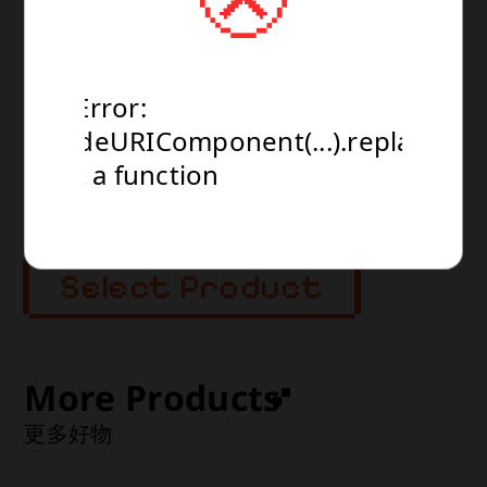
素材：ABS、PVC製

查看更多
TypeError:
TypeError:
TypeError:
規格：無比例・全高145 mm

encodeURIComponent(...).replaceAll
encodeURIComponent(...).replaceAll
encodeURIComponent(...).replaceAll
NT$0
運送方式：超商 or 宅配

is not a function
is not a function
is not a function
(建議售價) NT$0
預計到貨時間：2027年2月(2月~3月)
Select Product
More Products
更多好物