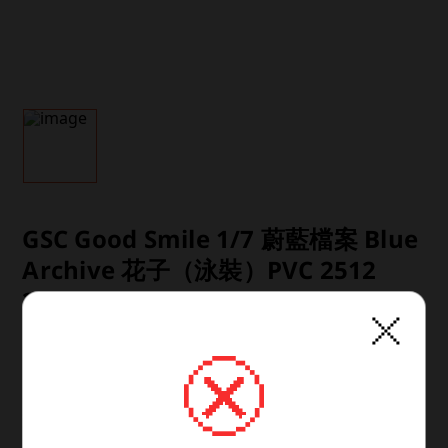
GSC Good Smile 1/7 蔚藍檔案 Blue
Archive 花子（泳裝）PVC 2512
260107
商品類型：已塗裝靜態完成品

素材：PVC

查看更多