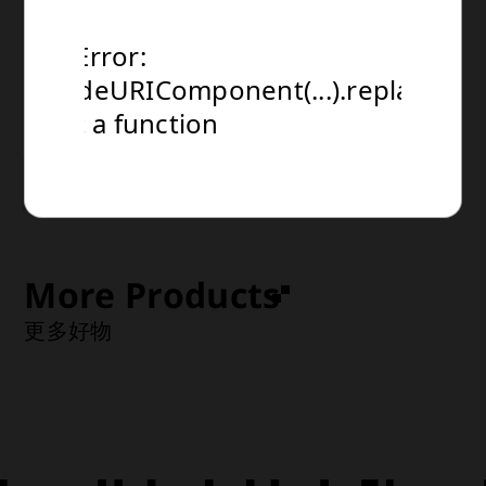
規格：1/7 比例模型・全高：約255mm

NT$0
TypeError:
TypeError:
TypeError:
運送方式：超商 or 宅配

encodeURIComponent(...).replaceAll
encodeURIComponent(...).replaceAll
encodeURIComponent(...).replaceAll
(建議售價) NT$0
預計到貨時間：2027年1月(1月~2月)
is not a function
is not a function
is not a function
Select Product
More Products
更多好物