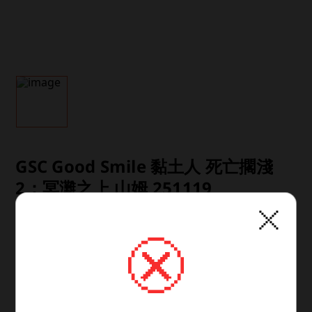
GSC Good Smile 黏土人 死亡擱淺
2：冥灘之上 山姆 251119
商品類型：塑膠製塗裝完成可動模型

素材：PVC

查看更多
規格：無比例・附專用台座・全高：約100mm 
