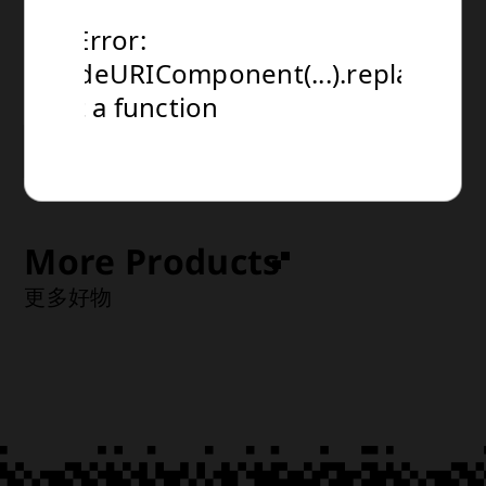
NT$0
運送方式：超商 or 宅配

TypeError:
TypeError:
TypeError:
(建議售價) NT$0
encodeURIComponent(...).replaceAll
encodeURIComponent(...).replaceAll
encodeURIComponent(...).replaceAll
預計到貨時間：2026年3月(3月~4月)
is not a function
is not a function
is not a function
Select Product
More Products
更多好物