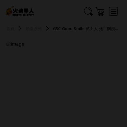
首頁
動漫系列
GSC Good Smile 黏土人 死亡擱淺2：冥灘之上 山姆 251119