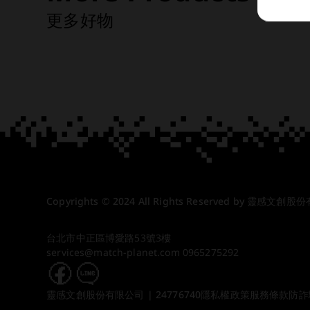
更多好物
Copyrights © 2024 All Rights Reserved by 靈感文創股
台北市中正區博愛路53號3樓
services@match-planet.com
0965275292
靈感文創股份有限公司 | 24776740
隱私權政策
服務條款
防詐