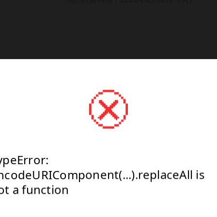
NT$0
(建議售價) NT$0
Select
ypeError:
ypeError:
ypeError:
ncodeURIComponent(...).replaceAll is
ncodeURIComponent(...).replaceAll is
ncodeURIComponent(...).replaceAll is
ot a function
ot a function
ot a function