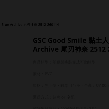
Blue Archive 尾刃神奈 2512 260114
GSC Good Smile 黏土
Archive 尾刃神奈 2512 
商品類型：塑膠製塗裝完成可動模型

素材：PVC

規格：無比例・附專用台座・全高：約100mm
運送方式：超商 or 宅配

預計到貨時間：2026年6月(6月~7月)