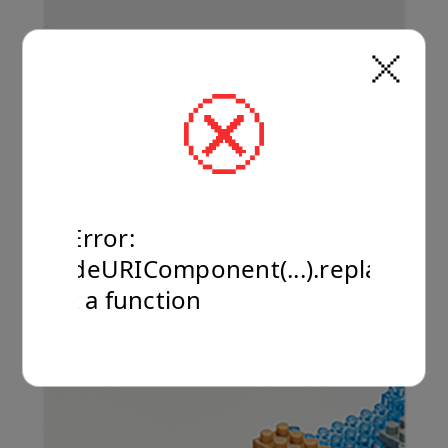
TypeError:
encodeURIComponent(...).replaceAll
is not a function