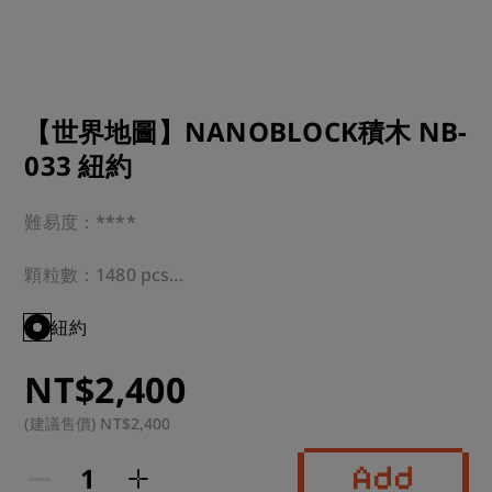
【世界地圖】NANOBLOCK積木 NB-
033 紐約
難易度：****

顆粒數：1480 pcs

適合年齡：12歲以上

紐約
NT$2,400
運送方式：超商 or 宅配

(建議售價) NT$2,400
註：本商品為總廠直接調貨，需要工作天數為一周左右

下單前再請客人注意，若造成不便還請見諒
Add