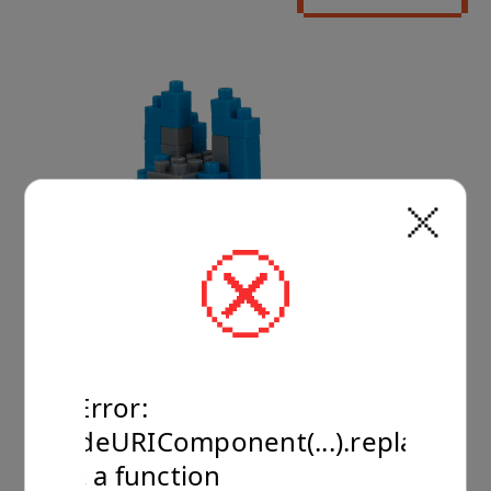
TypeError:
encodeURIComponent(...).replaceAll
is not a function