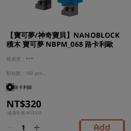
【寶可夢/神奇寶貝】NANOBLOCK
積木 寶可夢 NBPM_068 路卡利歐
難易度：***

顆粒數：160 pcs

適合年齡：12歲以上

路卡利歐
NT$320
運送方式：超商 or 宅配

(建議售價) NT$320
註：本商品為總廠直接調貨，需要工作天數為一周左右

下單前再請客人注意，若造成不便還請見諒
Add