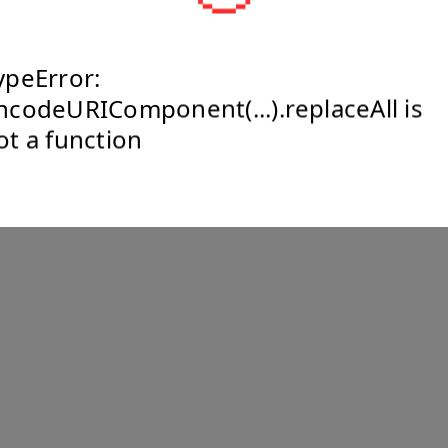
ypeError:
ncodeURIComponent(...).replaceAll is
ot a function