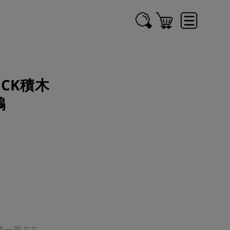
CK積木
鷗
一周左右
