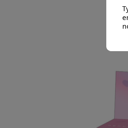
T
e
n