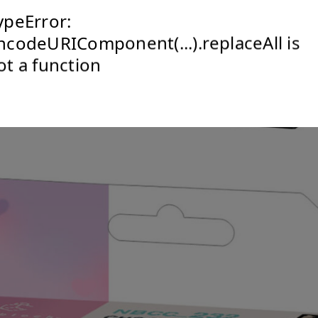
ypeError:
ncodeURIComponent(...).replaceAll is
ot a function