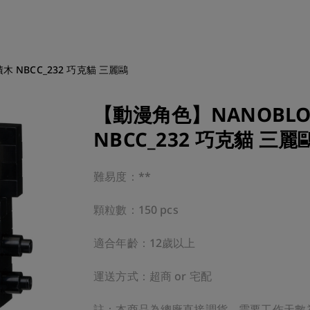
木 NBCC_232 巧克貓 三麗鷗
【動漫角色】NANOBLO
NBCC_232 巧克貓 三麗
難易度：**

顆粒數：150 pcs

適合年齡：12歲以上

運送方式：超商 or 宅配

註：本商品為總廠直接調貨，需要工作天數為