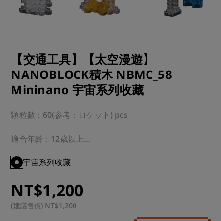
【交通工具】【太空漫遊】
NANOBLOCK積木 NBMC_58
Mininano 宇宙系列收藏
顆粒數：60(参考：ロケット) pcs

適合年齡：12歲以上

運送方式：超商 or 宅配

宇宙系列收藏
NT$1,200
註：本商品為總廠直接調貨，需要工作天數為一周左右

下單前再請客人注意，若造成不便還請見諒
(建議售價) NT$1,200