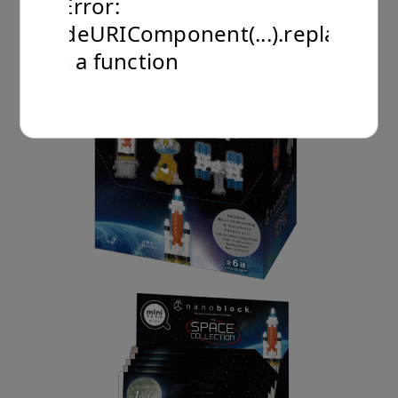
TypeError:
encodeURIComponent(...).replaceAll
is not a function