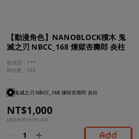
【動漫角色】NANOBLOCK積木 鬼
滅之刃 NBCC_168 煉獄杏壽郎 炎柱
難易度：***

顆粒數：310

適合年齡：12歲以上

鬼滅之刃 NBCC_168 煉獄杏壽郎 炎柱
運送方式：超商 or 宅配

NT$1,000
註：本商品為總廠直接調貨，需要工作天數為一周左右

(建議售價) NT$1,000
下單前再請客人注意，若造成不便還請見諒
Add