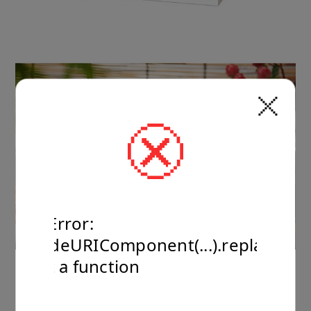
TypeError:
encodeURIComponent(...).replaceAll
is not a function