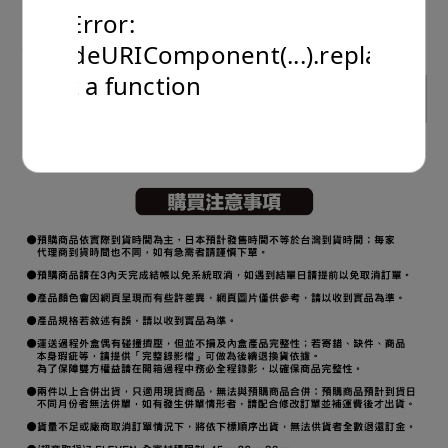
NT$1,360
運送方式：超商 or 宅配

TypeError:
encodeURIComponent(...).replaceAll
(建議售價) NT$1,519
預計到貨時間：2025年9月(9月~10月)
is not a function
Sold out