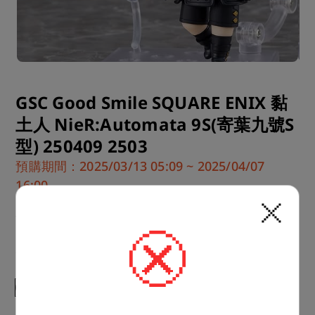
GSC Good Smile SQUARE ENIX 黏
土人 NieR:Automata 9S(寄葉九號S
型) 250409 2503
預購期間：2025/03/13 05:09 ~ 2025/04/07
16:00
商品類型：塑膠製塗裝完成可動模型

素材：PVC

規格：無比例・附專用台座・全高：約100mm

NieR:Automata 9S