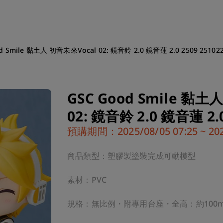
d Smile 黏土人 初音未來Vocal 02: 鏡音鈴 2.0 鏡音蓮 2.0 2509 25102
GSC Good Smile 黏土
02: 鏡音鈴 2.0 鏡音蓮 2.0
預購期間：2025/08/05 07:25 ~ 2025
商品類型：塑膠製塗裝完成可動模型

素材：PVC

規格：無比例・附專用台座・全高：約100mm