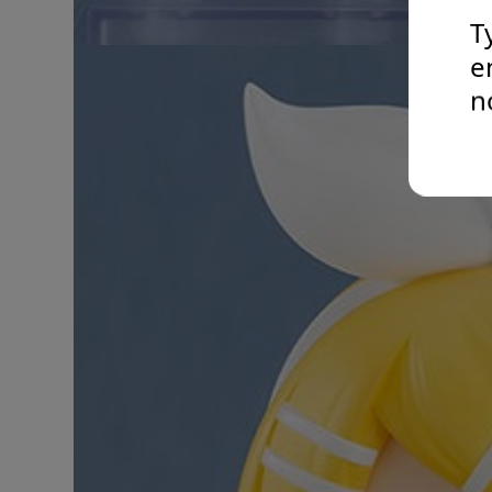
T
e
n