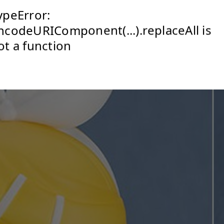
ypeError:
ncodeURIComponent(...).replaceAll is
ot a function