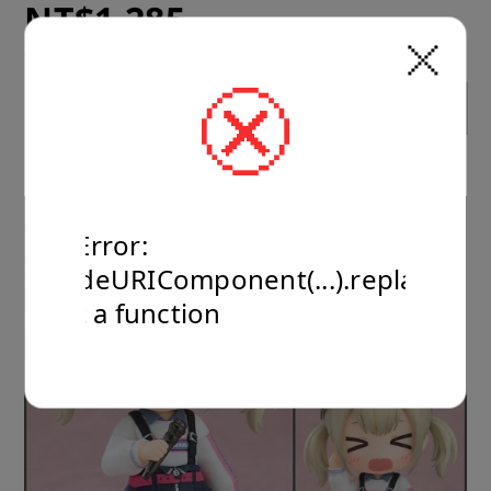
NT$1,285
運送方式：超商 or 宅配

(建議售價) NT$1,599
預計到貨時間：2026年7月(7月~8月)
Sold out
TypeError:
encodeURIComponent(...).replaceAll
is not a function