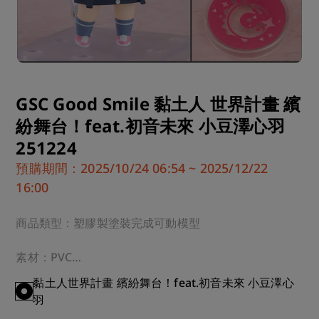
GSC Good Smile 黏土人 世界計畫 繽
紛舞台！feat.初音未來 小豆澤心羽
251224
預購期間：2025/10/24 06:54 ~ 2025/12/22
16:00
商品類型：塑膠製塗裝完成可動模型

素材：PVC

黏土人世界計畫 繽紛舞台！feat.初音未來 小豆澤心
規格：無比例・附專用台座・全高：約100mm 

羽