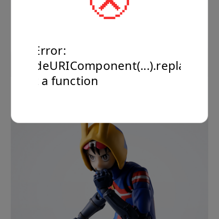
TypeError:
encodeURIComponent(...).replaceAll
is not a function