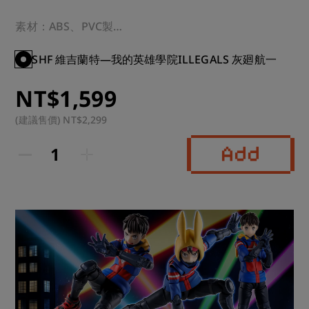
素材：ABS、PVC製

規格：無比例・全高約145mm

SHF 維吉蘭特—我的英雄學院ILLEGALS 灰廻航一
NT$1,599
運送方式：超商 or 宅配

(建議售價) NT$2,299
預計到貨時間：2026年10月(10月~11月)
Add