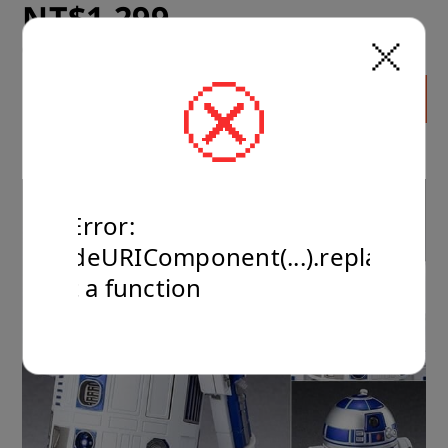
NT$1,299
運送方式：超商 or 宅配

(建議售價) NT$1,599
預計到貨時間：2026年11月(11月~12月)
Add
TypeError:
encodeURIComponent(...).replaceAll
is not a function