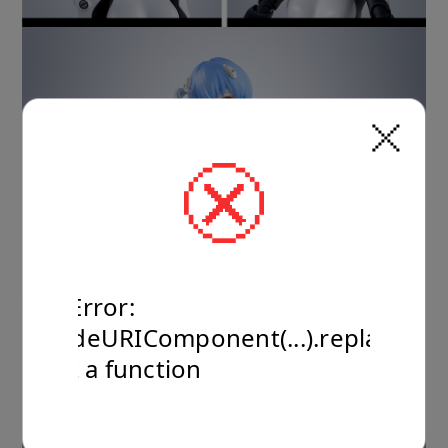
TypeError:
encodeURIComponent(...).replaceAll
is not a function