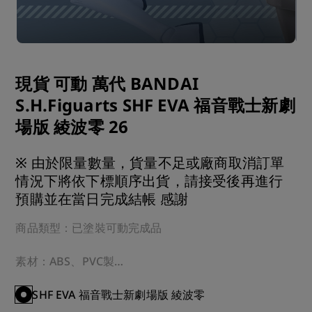
現貨 可動 萬代 BANDAI
S.H.Figuarts SHF EVA 福音戰士新劇
場版 綾波零 26
※ 由於限量數量，貨量不足或廠商取消訂單
情況下將依下標順序出貨，請接受後再進行
預購並在當日完成結帳 感謝
商品類型：已塗裝可動完成品

素材：ABS、PVC製

規格：無比例・全高135mm

SHF EVA 福音戰士新劇場版 綾波零