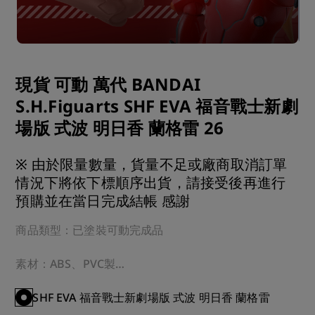
現貨 可動 萬代 BANDAI
S.H.Figuarts SHF EVA 福音戰士新劇
場版 式波 明日香 蘭格雷 26
※ 由於限量數量，貨量不足或廠商取消訂單
情況下將依下標順序出貨，請接受後再進行
預購並在當日完成結帳 感謝
商品類型：已塗裝可動完成品

素材：ABS、PVC製

規格：無比例・全高135mm

SHF EVA 福音戰士新劇場版 式波 明日香 蘭格雷