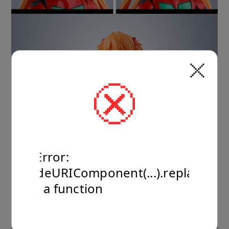
TypeError:
encodeURIComponent(...).replaceAll
is not a function