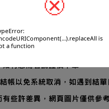
ypeError:
ncodeURIComponent(...).replaceAll is
ot a function