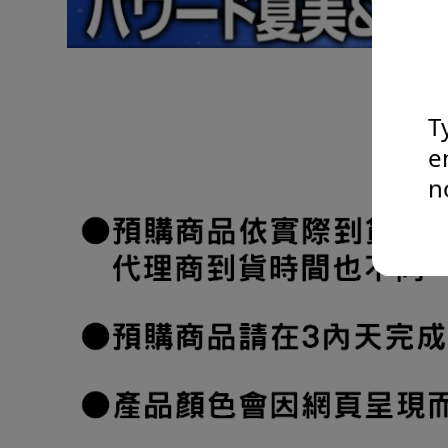
T
e
n