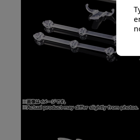
T
e
n