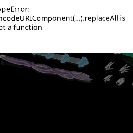
ypeError:
ncodeURIComponent(...).replaceAll is
ot a function