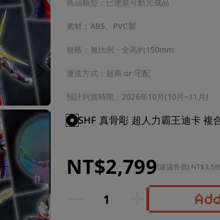
商品類型：已塗裝可動完成品

素材：ABS、PVC製

規格：無比例・全高約150mm

運送方式：超商 or 宅配

預計到貨時間：2026年10月(10月~11月)
SHF 真骨彫 超人力霸王迪卡 複
NT$2,799
(建議售價) NT$3,59
Ad