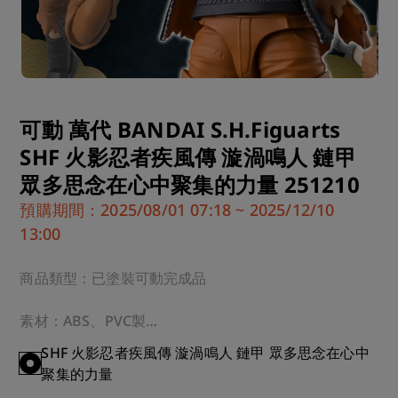
可動 萬代 BANDAI S.H.Figuarts
SHF 火影忍者疾風傳 漩渦鳴人 鏈甲
眾多思念在心中聚集的力量 251210
預購期間：2025/08/01 07:18 ~ 2025/12/10
13:00
商品類型：已塗裝可動完成品

素材：ABS、PVC製

SHF 火影忍者疾風傳 漩渦鳴人 鏈甲 眾多思念在心中
規格：無比例・全高145mm

聚集的力量