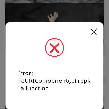
TypeError:
encodeURIComponent(...).replaceAll
is not a function