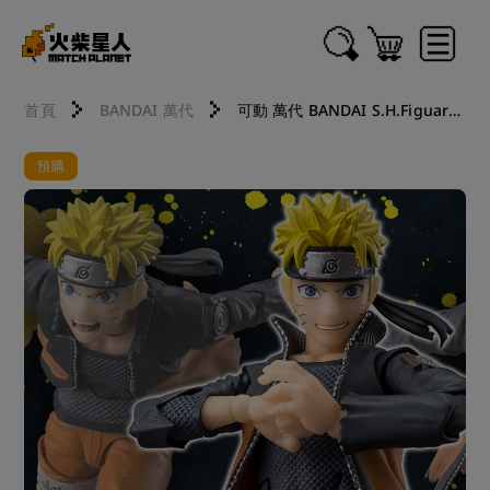
首頁
BANDAI 萬代
可動 萬代 BANDAI S.H.Figuarts SHF 火影忍者疾風傳 漩渦鳴人 鏈甲 眾多思念在心中聚集的力量 251210
預購