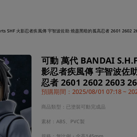
uarts SHF 火影忍者疾風傳 宇智波佐助 燒盡黑暗的孤高忍者 2601 2602 2603
可動 萬代 BANDAI S.H.F
影忍者疾風傳 宇智波佐
忍者 2601 2602 2603 26
預購期間：2025/08/01 07:18 ~ 2026
商品類型：已塗裝可動完成品

素材：ABS、PVC製

規格：無比例・全高145mm
