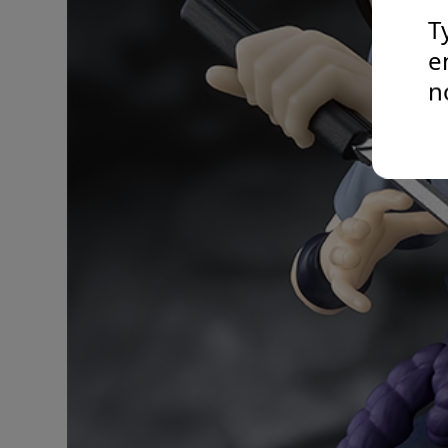
T
e
n