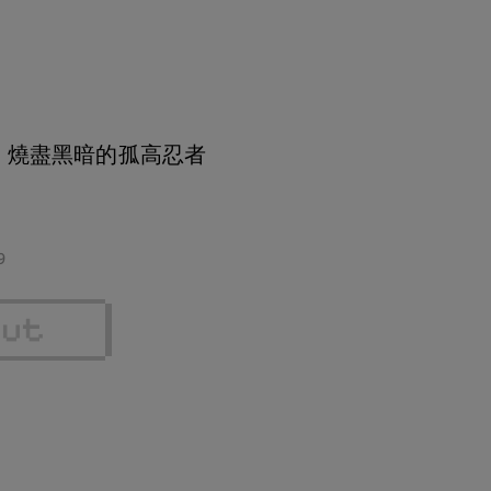
助 燒盡黑暗的孤高忍者
9
out