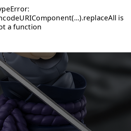
ypeError:
ncodeURIComponent(...).replaceAll is
ot a function