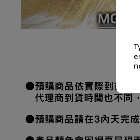
T
e
n