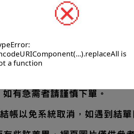
ypeError:
ncodeURIComponent(...).replaceAll is
ot a function