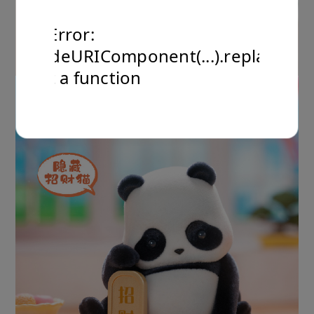
TypeError:
encodeURIComponent(...).replaceAll
is not a function